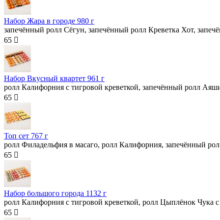
Набор Жара в городе
980 г
запечённый ролл Сёгун, запечённый ролл Креветка Хот, запечё
65 
Набор Вкусный квартет
961 г
ролл Калифорния с тигровой креветкой, запечённый ролл Аяш
65 
Топ сет
767 г
ролл Филадельфия в масаго, ролл Калифорния, запечённый рол
65 
Набор большого города
1132 г
ролл Калифорния с тигровой креветкой, ролл Цыплёнок Чука с
65 