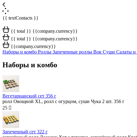
{{ textContacts }}
{{ total }} {{company.currency}}
{{ total }} {{company.currency}}
{{company.currency}}
Наборы и комбо
Роллы
Запеченные роллы
Вок
Суши
Салаты и
Наборы и комбо
Вегетарианский сет
356 г
ролл Овощной XL, ролл с огурцом, суши Чука 2 шт. 356 г
25 
Запеченный сет
322 г