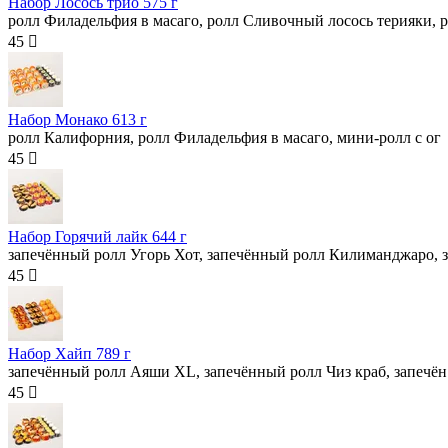
Набор Лосось трио
575 г
ролл Филадельфия в масаго, ролл Сливочный лосось терияки, р
45 
Набор Монако
613 г
ролл Калифорния, ролл Филадельфия в масаго, мини-ролл с ог
45 
Набор Горячий лайк
644 г
запечённый ролл Угорь Хот, запечённый ролл Килиманджаро, з
45 
Набор Хайп
789 г
запечённый ролл Аяши XL, запечённый ролл Чиз краб, запечён
45 