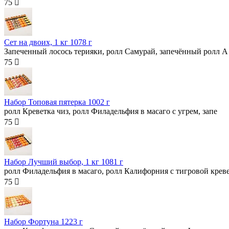
75 
Сет на двоих, 1 кг
1078 г
Запеченный лосось терияки, ролл Самурай, запечённый ролл А
75 
Набор Топовая пятерка
1002 г
ролл Креветка чиз, ролл Филадельфия в масаго с угрем, запе
75 
Набор Лучший выбор, 1 кг
1081 г
ролл Филадельфия в масаго, ролл Калифорния с тигровой крев
75 
Набор Фортуна
1223 г