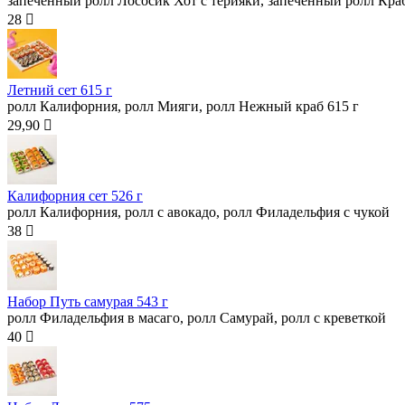
запечённый ролл Лососик Хот с терияки, запечённый ролл Кра
28 
Летний сет
615 г
ролл Калифорния, ролл Мияги, ролл Нежный краб 615 г
29,90 
Калифорния сет
526 г
ролл Калифорния, ролл с авокадо, ролл Филадельфия с чукой
38 
Набор Путь самурая
543 г
ролл Филадельфия в масаго, ролл Самурай, ролл с креветкой
40 