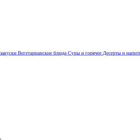
 закуски
Вегетарианские блюда
Супы и горячее
Десерты и напи